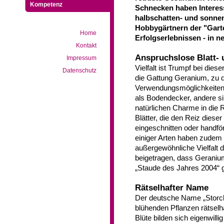
Kompetenz
Schnecken haben Interesse
halbschatten- und sonnen
Hobbygärtnern der "Garte
Home
Erfolgserlebnissen - in n
Kontakt
Anspruchslose Blatt-
Impressum
Vielfalt ist Trumpf bei die
Datenschutz
die Gattung Geranium, zu d
Verwendungsmöglichkeiten.
als Bodendecker, andere si
natürlichen Charme in die 
Blätter, die den Reiz diese
eingeschnitten oder handför
einiger Arten haben zudem 
außergewöhnliche Vielfalt 
beigetragen, dass Geraniu
„Staude des Jahres 2004“ 
Rätselhafter Name
Der deutsche Name „Storchs
blühenden Pflanzen rätselha
Blüte bilden sich eigenwilli