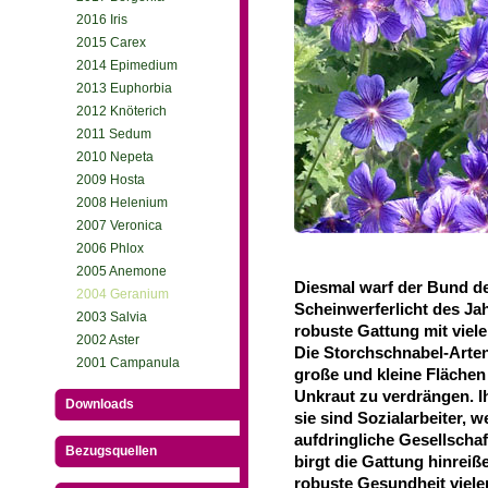
2016 Iris
2015 Carex
2014 Epimedium
2013 Euphorbia
2012 Knöterich
2011 Sedum
2010 Nepeta
2009 Hosta
2008 Helenium
2007 Veronica
2006 Phlox
2005 Anemone
Diesmal warf der Bund d
2004 Geranium
Scheinwerferlicht des Jahr
2003 Salvia
robuste Gattung mit viel
2002 Aster
Die Storchschnabel-Arten
2001 Campanula
große und kleine Flächen
Unkraut zu verdrängen. 
Downloads
sie sind Sozialarbeiter, 
aufdringliche Gesellschaf
Bezugsquellen
birgt die Gattung hinreiß
robuste Gesundheit viele