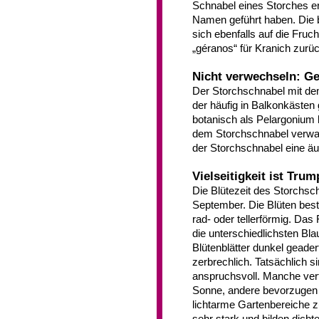
Schnabel eines Storches e
Namen geführt haben. Die 
sich ebenfalls auf die Fruc
„géranos“ für Kranich zurüc
Nicht verwechseln: G
Der Storchschnabel mit de
der häufig in Balkonkästen
botanisch als Pelargonium 
dem Storchschnabel verwand
der Storchschnabel eine äuß
Vielseitigkeit ist Trum
Die Blütezeit des Storchsch
September. Die Blüten best
rad- oder tellerförmig. D
die unterschiedlichsten Bla
Blütenblätter dunkel geade
zerbrechlich. Tatsächlich 
anspruchsvoll. Manche vert
Sonne, andere bevorzugen h
lichtarme Gartenbereiche 