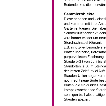
sehr stark und bilden dicht
Bodendecker, die unerwünsc
Sammlerobjekte
Diese schönen und vielsei
und kommen mit ihrer Anspr
Gärten entgegen. Sie habe
Sammlerlust geweckt, denn 
wird immer wieder um neue 
Storchschnabel (Geranium c
z.B. sind zwei besonders e
Blätter und zarte, lilarosaf
purpurvioletten Zeichnung
Staude blüht von Juni bis
Standorten, z.B. im Steingar
der letzten Zeit für viel A
Stauden-Union sogar zur In
noch recht neue Sorte best
Blüten, die ein dunkles, f
kompaktwachsende Storchsc
sonnigen bis halbschattige
Staudenrabatten.